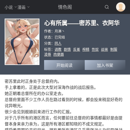
情色阁
小说
漫画
心有所属——密苏里、衣阿华
作者：月淋丶
状态：已完结
分类：
同人
标签：
调教
剧情
反差
榨精
性奴
丝袜
制服
凌辱
肉便器
开始阅读
加入书架
密苏里此时正身处于总督府内。
手上拿着的，正是此次大型对深海作战的战后报告。
她正朝着总督所在的办公室走去。
总督府里面不少工作人员在路过看到的时候，都会投来稍显好奇的
诧异眼光。
很少会见到舰娘前来进行工作的汇报。
对于几乎所有的港区而言，任何要前往总督府的事情都最好是由提
督本身来亲力亲为，这是所有港区都知晓的不成文规定。
感受着周围投来的目光，拥有着所有港区几乎最强战斗力的导弹战