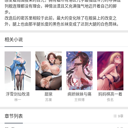
列舰连理都没有理会，神情淡漠且又充满强气地迈开着自己的脚
步。
改造后的密苏里相较于此前，最大的变化除了在舰装上的改变之
外，腿上也由那半腿长度的黑色长袜变成了达到大腿的白色筒袜。
相关小说
病娇妹妹与痛
浮雪剑仙牧清
甜泉
妈妈棋高一着
王帅博
林一
苏果
佚名
苦的我
雪
（连环计）
章节列表
9章