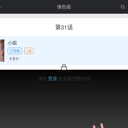
情色阁
第31话
小姐
已完结
J,B
女仆
请先
登录
后查看完整内容