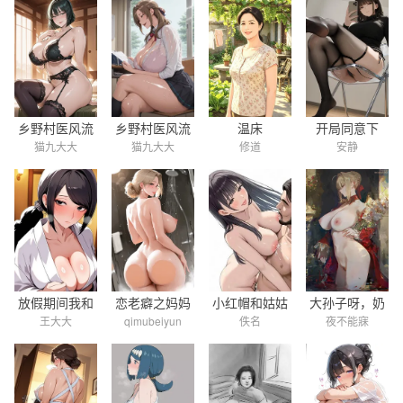
孕母
乡野村医风流
乡野村医风流
温床
开局同意下
猫九大大
猫九大大
修道
安静
事（第二部）
事（第三部）
乡，我不当反
派前夫！同人
放假期间我和
恋老癖之妈妈
小红帽和姑姑
大孙子呀，奶
王大大
qimubeiyun
佚名
夜不能寐
外婆的快乐生
虐恋老男人
和女猎人
奶家通网了！
活
你可以来奶奶
家住几天吗？