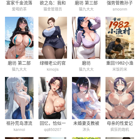
欲之岛：我和
富家千金流落
磨坊 第三部
强势管教孙子
猫舍管理员
爱喝奶茶
猫九大大
smoonm
亲妈落难孤岛
海岛后
的奶奶反被孙
子管教了
磨坊 第二部
绿帽老公的官
磨坊
重回1982小渔
猫九大大
kimojis
猫九大大
米饭的米
妻
村
祖孙荒岛漂流
回忆，恰似一
未婚妻支教被
母亲的性爱记
kannoi
qq850207
沐头
疯狂的炮机
记
支轻烟
村汉驯服怀孕
录
违约嫁深山做