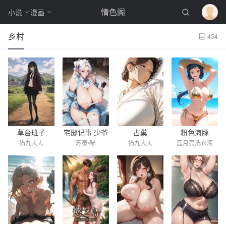
情色阁
小说
漫画
乡村
454
草台班子
宅邸记事 少爷
占巢
粉色海豚
猫九大大
苏秦•喵
猫九大大
蓝月亮洗衣液
与女仆们的日
常生活